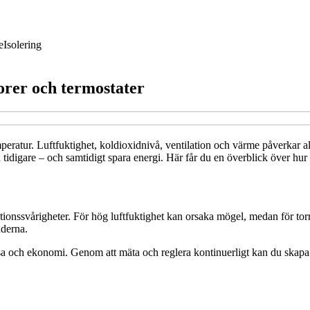
e
Isolering
orer och termostater
eratur. Luftfuktighet, koldioxidnivå, ventilation och värme påverkar a
tidigare – och samtidigt spara energi. Här får du en överblick över hu
tionssvårigheter. För hög luftfuktighet kan orsaka mögel, medan för torr
aderna.
a och ekonomi. Genom att mäta och reglera kontinuerligt kan du skapa en