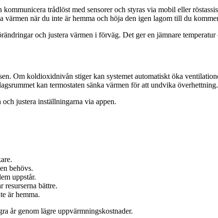
 kommunicera trådlöst med sensorer och styras via mobil eller röstassis
a värmen när du inte är hemma och höja den igen lagom till du kommer 
örändringar och justera värmen i förväg. Det ger en jämnare temperatu
sen. Om koldioxidnivån stiger kan systemet automatiskt öka ventilationen
dagsrummet kan termostaten sänka värmen för att undvika överhettning.
a och justera inställningarna via appen.
kare.
den behövs.
lem uppstår.
r resurserna bättre.
inte är hemma.
några år genom lägre uppvärmningskostnader.