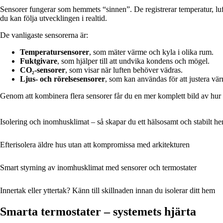
Sensorer fungerar som hemmets “sinnen”. De registrerar temperatur, luft
du kan följa utvecklingen i realtid.
De vanligaste sensorerna är:
Temperatursensorer
, som mäter värme och kyla i olika rum.
Fuktgivare
, som hjälper till att undvika kondens och mögel.
CO₂-sensorer
, som visar när luften behöver vädras.
Ljus- och rörelsesensorer
, som kan användas för att justera vä
Genom att kombinera flera sensorer får du en mer komplett bild av hur 
Isolering och inomhusklimat – så skapar du ett hälsosamt och stabilt h
Efterisolera äldre hus utan att kompromissa med arkitekturen
Smart styrning av inomhusklimat med sensorer och termostater
Innertak eller yttertak? Känn till skillnaden innan du isolerar ditt hem
Smarta termostater – systemets hjärta