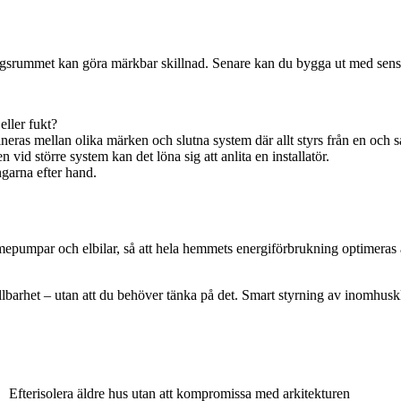
dagsrummet kan göra märkbar skillnad. Senare kan du bygga ut med sensor
ller fukt?
ras mellan olika märken och slutna system där allt styrs från en och s
id större system kan det löna sig att anlita en installatör.
ngarna efter hand.
epumpar och elbilar, så att hela hemmets energiförbrukning optimeras au
llbarhet – utan att du behöver tänka på det. Smart styrning av inomhuskl
Efterisolera äldre hus utan att kompromissa med arkitekturen