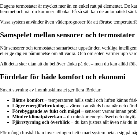
Dagens termostater är mycket mer än en enkel ratt på elementet. De kan
hemmet och när du kommer tillbaka. På så sätt kan de automatiskt sänk
Vissa system använder även väderprognoser för att förutse temperaturf
Samspelet mellan sensorer och termostater
När sensorer och termostater samarbetar uppstår den verkliga intelligen
eller ge dig en påminnelse om att vädra. Och om solen värmer upp var
Allt detta sker utan att du behöver tänka på det – men du kan alltid följ
Fördelar för både komfort och ekonomi
Smart styrning av inomhusklimatet ger flera fördelar:
Bättre komfort
– temperaturen hålls stabil och luften känns fris
Lägre energiförbrukning
– värmen används bara när och där 
Förebyggande av fukt och mögel
– sensorer varnar innan prob
Mindre klimatpåverkan
– du minskar energislöseri och utnyttja
Fjärrstyrning och överblick
– du kan justera allt även när du 
För många hushåll kan investeringen i ett smart system betala sig på 