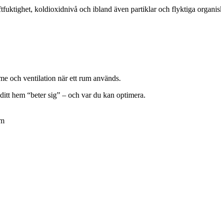
fuktighet, koldioxidnivå och ibland även partiklar och flyktiga organisk
rme och ventilation när ett rum används.
ditt hem “beter sig” – och var du kan optimera.
em