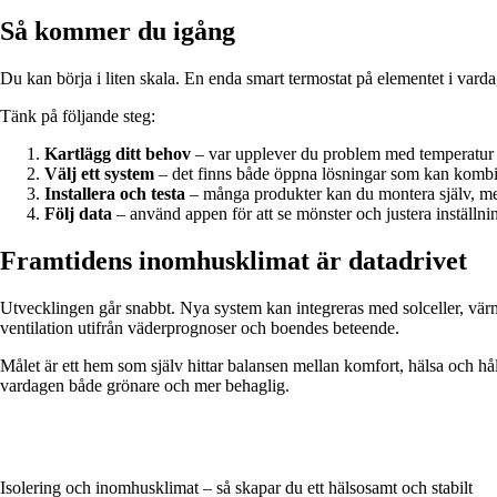
Så kommer du igång
Du kan börja i liten skala. En enda smart termostat på elementet i var
Tänk på följande steg:
Kartlägg ditt behov
– var upplever du problem med temperatur e
Välj ett system
– det finns både öppna lösningar som kan kombine
Installera och testa
– många produkter kan du montera själv, men v
Följ data
– använd appen för att se mönster och justera inställni
Framtidens inomhusklimat är datadrivet
Utvecklingen går snabbt. Nya system kan integreras med solceller, värm
ventilation utifrån väderprognoser och boendes beteende.
Målet är ett hem som själv hittar balansen mellan komfort, hälsa och hå
vardagen både grönare och mer behaglig.
Isolering och inomhusklimat – så skapar du ett hälsosamt och stabilt