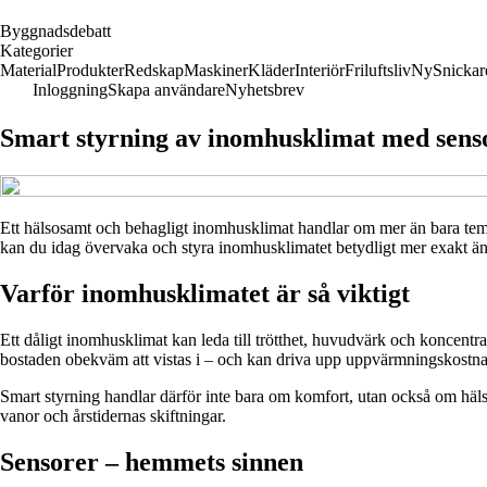
B
yggnadsdebatt
Kategorier
Material
Produkter
Redskap
Maskiner
Kläder
Interiör
Friluftsliv
Ny
Snickar
Inloggning
Skapa användare
Nyhetsbrev
Smart styrning av inomhusklimat med sens
Ett hälsosamt och behagligt inomhusklimat handlar om mer än bara temp
kan du idag övervaka och styra inomhusklimatet betydligt mer exakt än 
Varför inomhusklimatet är så viktigt
Ett dåligt inomhusklimat kan leda till trötthet, huvudvärk och koncentra
bostaden obekväm att vistas i – och kan driva upp uppvärmningskostn
Smart styrning handlar därför inte bara om komfort, utan också om häls
vanor och årstidernas skiftningar.
Sensorer – hemmets sinnen