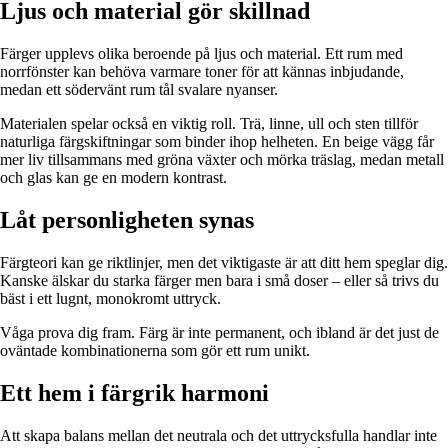
Ljus och material gör skillnad
Färger upplevs olika beroende på ljus och material. Ett rum med
norrfönster kan behöva varmare toner för att kännas inbjudande,
medan ett södervänt rum tål svalare nyanser.
Materialen spelar också en viktig roll. Trä, linne, ull och sten tillför
naturliga färgskiftningar som binder ihop helheten. En beige vägg får
mer liv tillsammans med gröna växter och mörka träslag, medan metall
och glas kan ge en modern kontrast.
Låt personligheten synas
Färgteori kan ge riktlinjer, men det viktigaste är att ditt hem speglar dig.
Kanske älskar du starka färger men bara i små doser – eller så trivs du
bäst i ett lugnt, monokromt uttryck.
Våga prova dig fram. Färg är inte permanent, och ibland är det just de
oväntade kombinationerna som gör ett rum unikt.
Ett hem i färgrik harmoni
Att skapa balans mellan det neutrala och det uttrycksfulla handlar inte