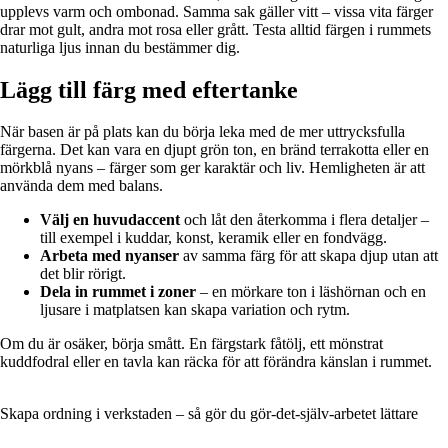
upplevs varm och ombonad. Samma sak gäller vitt – vissa vita färger
drar mot gult, andra mot rosa eller grått. Testa alltid färgen i rummets
naturliga ljus innan du bestämmer dig.
Lägg till färg med eftertanke
När basen är på plats kan du börja leka med de mer uttrycksfulla
färgerna. Det kan vara en djupt grön ton, en bränd terrakotta eller en
mörkblå nyans – färger som ger karaktär och liv. Hemligheten är att
använda dem med balans.
Välj en huvudaccent
och låt den återkomma i flera detaljer –
till exempel i kuddar, konst, keramik eller en fondvägg.
Arbeta med nyanser
av samma färg för att skapa djup utan att
det blir rörigt.
Dela in rummet i zoner
– en mörkare ton i läshörnan och en
ljusare i matplatsen kan skapa variation och rytm.
Om du är osäker, börja smått. En färgstark fåtölj, ett mönstrat
kuddfodral eller en tavla kan räcka för att förändra känslan i rummet.
Skapa ordning i verkstaden – så gör du gör-det-själv-arbetet lättare