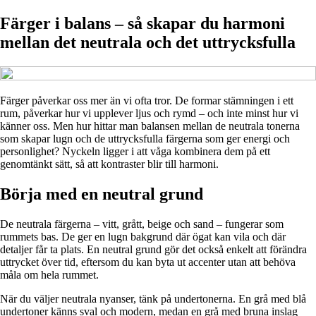
Färger i balans – så skapar du harmoni
mellan det neutrala och det uttrycksfulla
Färger påverkar oss mer än vi ofta tror. De formar stämningen i ett
rum, påverkar hur vi upplever ljus och rymd – och inte minst hur vi
känner oss. Men hur hittar man balansen mellan de neutrala tonerna
som skapar lugn och de uttrycksfulla färgerna som ger energi och
personlighet? Nyckeln ligger i att våga kombinera dem på ett
genomtänkt sätt, så att kontraster blir till harmoni.
Börja med en neutral grund
De neutrala färgerna – vitt, grått, beige och sand – fungerar som
rummets bas. De ger en lugn bakgrund där ögat kan vila och där
detaljer får ta plats. En neutral grund gör det också enkelt att förändra
uttrycket över tid, eftersom du kan byta ut accenter utan att behöva
måla om hela rummet.
När du väljer neutrala nyanser, tänk på undertonerna. En grå med blå
undertoner känns sval och modern, medan en grå med bruna inslag