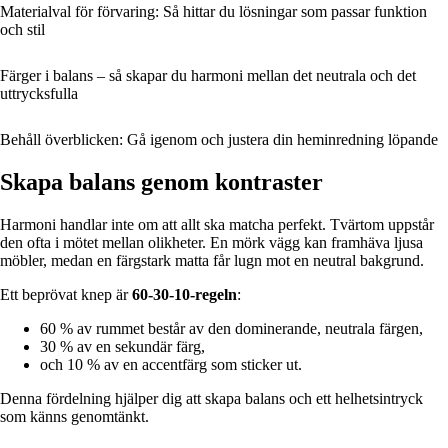
Materialval för förvaring: Så hittar du lösningar som passar funktion
och stil
Färger i balans – så skapar du harmoni mellan det neutrala och det
uttrycksfulla
Behåll överblicken: Gå igenom och justera din heminredning löpande
Skapa balans genom kontraster
Harmoni handlar inte om att allt ska matcha perfekt. Tvärtom uppstår
den ofta i mötet mellan olikheter. En mörk vägg kan framhäva ljusa
möbler, medan en färgstark matta får lugn mot en neutral bakgrund.
Ett beprövat knep är
60-30-10-regeln
:
60 % av rummet består av den dominerande, neutrala färgen,
30 % av en sekundär färg,
och 10 % av en accentfärg som sticker ut.
Denna fördelning hjälper dig att skapa balans och ett helhetsintryck
som känns genomtänkt.